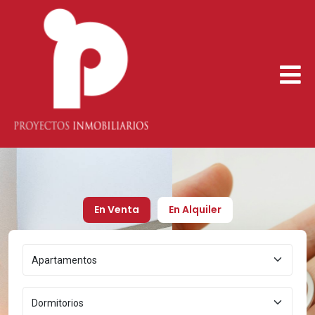
En Venta
En Alquiler