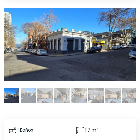
2
1 Baños
117 m