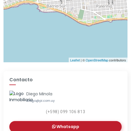
Leaflet
| ©
OpenStreetMap
contributors
Contacto
Diego Minola
diego@pi.com.uy
(+598) 099 106 813
Whatsapp