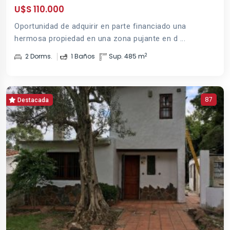
U$S 110.000
Oportunidad de adquirir en parte financiado una
hermosa propiedad en una zona pujante en d ...
2
2 Dorms.
1 Baños
Sup. 485 m
87
Destacada