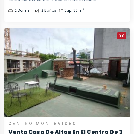
Inmobiliarios vende: Casa en una excelent ...
2
2 Dorms.
2 Baños
Sup. 83 m
38
CENTRO MONTEVIDEO
Venta Casa De Altos En El Centro De 3