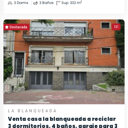
2
3 Dorms.
3 Baños
Sup. 332 m
131
Destacada
LA BLANQUEADA
Venta casa la blanqueada a reciclar
3 dormitorios, 4 baños, garaje para 3