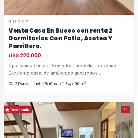
BUCEO
Venta Casa En Buceo con renta 2
Dormitorios Con Patio, Azotea Y
Parrillero.
U$S 220.000
Oportunidad única. Proyectos Inmobiliarios vende:
Excelente casa, de ambientes generosos ...
2
2 Dorms.
1 Baños
Sup. 90 m
72
Destacada